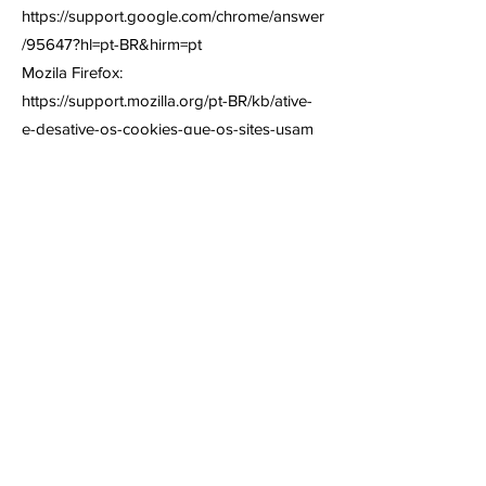
https://support.google.com/chrome/answer
/95647?hl=pt-BR&hirm=pt
Mozila Firefox:
https://support.mozilla.org/pt-BR/kb/ative-
e-desative-os-cookies-que-os-sites-usam
Opera:
https//
www.opera.com/help/tutorials/securit
y/privacy/
A desativação dos cookies pode afetar o
funcionamento e disponibilidade de
algumas ferramentas e funcionalidades do
site, comprometendo a utilização de
alguns de nossos recursos.
Segurança dos dados pessoais